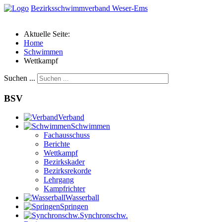
Bezirksschwimmverband Weser-Ems
Aktuelle Seite:
Home
Schwimmen
Wettkampf
Suchen ...
BSV
Verband
Schwimmen
Fachausschuss
Berichte
Wettkampf
Bezirkskader
Bezirksrekorde
Lehrgang
Kampfrichter
Wasserball
Springen
Synchronschw.