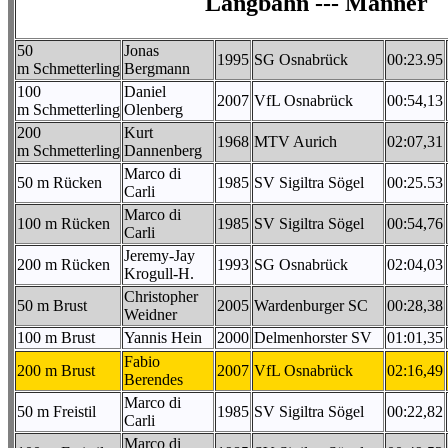
Langbahn --- Männer
50
Jonas
1995
SG Osnabrück
00:23.95
m Schmetterling
Bergmann
100
Daniel
2007
VfL Osnabrück
00:54,13
m Schmetterling
Olenberg
200
Kurt
1968
MTV Aurich
02:07,31
m Schmetterling
Dannenberg
Marco di
50 m Rücken
1985
SV Sigiltra Sögel
00:25.53
Carli
Marco di
100 m Rücken
1985
SV Sigiltra Sögel
00:54,76
Carli
Jeremy-Jay
200 m Rücken
1993
SG Osnabrück
02:04,03
Krogull-H.
Christopher
50 m Brust
2005
Wardenburger SC
00:28,38
Weidner
100 m Brust
Yannis Hein
2000
Delmenhorster SV
01:01,35
Fabio
200 m Brust
2007
VfL Osnabrück
02:16,49
Berendes
Marco di
50 m Freistil
1985
SV Sigiltra Sögel
00:22,82
Carli
Marco di