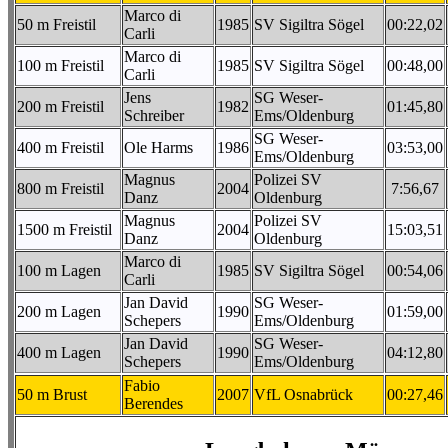
Marco di
50 m Freistil
1985
SV Sigiltra Sögel
00:22,02
Carli
Marco di
100 m Freistil
1985
SV Sigiltra Sögel
00:48,00
Carli
Jens
SG Weser-
200 m Freistil
1982
01:45,80
Schreiber
Ems/Oldenburg
SG Weser-
400 m Freistil
Ole Harms
1986
03:53,00
Ems/Oldenburg
Magnus
Polizei SV
800 m Freistil
2004
7:56,67
Danz
Oldenburg
Magnus
Polizei SV
1500 m Freistil
2004
15:03,51
Danz
Oldenburg
Marco di
100 m Lagen
1985
SV Sigiltra Sögel
00:54,06
Carli
Jan David
SG Weser-
200 m Lagen
1990
01:59,00
Schepers
Ems/Oldenburg
Jan David
SG Weser-
400 m Lagen
1990
04:12,80
Schepers
Ems/Oldenburg
Fabio
50 m Brust
2007
VfL Osnabrück
00:27,46
Berendes