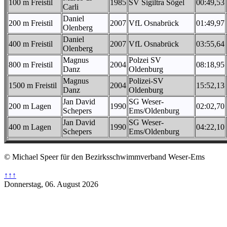
100 m Freistil
1985
SV Sigiltra Sögel
00:49,53
Carli
Daniel
200 m Freistil
2007
VfL Osnabrück
01:49,97
Olenberg
Daniel
400 m Freistil
2007
VfL Osnabrück
03:55,64
Olenberg
Magnus
Polzei SV
800 m Freistil
2004
08:18,95
Danz
Oldenburg
Magnus
Polizei-SV
1500 m Freistil
2004
15:52,13
Danz
Oldenburg
Jan David
SG Weser-
200 m Lagen
1990
02:02,70
Schepers
Ems/Oldenburg
Jan David
SG Weser-
400 m Lagen
1990
04:22,10
Schepers
Ems/Oldenburg
© Michael Speer für den Bezirksschwimmverband Weser-Ems
↑↑↑
Donnerstag, 06. August 2026