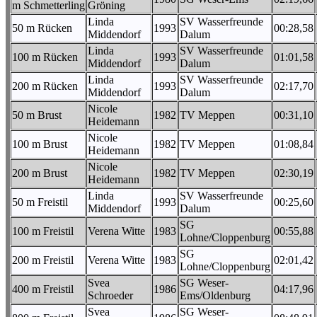
m Schmetterling
Gröning
Linda
SV Wasserfreunde
50 m Rücken
1993
00:28,58
Middendorf
Dalum
Linda
SV Wasserfreunde
100 m Rücken
1993
01:01,58
Middendorf
Dalum
Linda
SV Wasserfreunde
200 m Rücken
1993
02:17,70
Middendorf
Dalum
Nicole
50 m Brust
1982
TV Meppen
00:31,10
Heidemann
Nicole
100 m Brust
1982
TV Meppen
01:08,84
Heidemann
Nicole
200 m Brust
1982
TV Meppen
02:30,19
Heidemann
Linda
SV Wasserfreunde
50 m Freistil
1993
00:25,60
Middendorf
Dalum
SG
100 m Freistil
Verena Witte
1983
00:55,88
Lohne/Cloppenburg
SG
200 m Freistil
Verena Witte
1983
02:01,42
Lohne/Cloppenburg
Svea
SG Weser-
400 m Freistil
1986
04:17,96
Schroeder
Ems/Oldenburg
Svea
SG Weser-