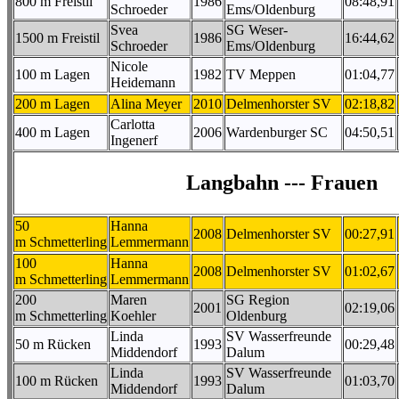
800 m Freistil
1986
08:48,91
Schroeder
Ems/Oldenburg
Svea
SG Weser-
1500 m Freistil
1986
16:44,62
Schroeder
Ems/Oldenburg
Nicole
100 m Lagen
1982
TV Meppen
01:04,77
Heidemann
200 m Lagen
Alina Meyer
2010
Delmenhorster SV
02:18,82
Carlotta
400 m Lagen
2006
Wardenburger SC
04:50,51
Ingenerf
Langbahn --- Frauen
50
Hanna
2008
Delmenhorster SV
00:27,91
m Schmetterling
Lemmermann
100
Hanna
2008
Delmenhorster SV
01:02,67
m Schmetterling
Lemmermann
200
Maren
SG Region
2001
02:19,06
m Schmetterling
Koehler
Oldenburg
Linda
SV Wasserfreunde
50 m Rücken
1993
00:29,48
Middendorf
Dalum
Linda
SV Wasserfreunde
100 m Rücken
1993
01:03,70
Middendorf
Dalum