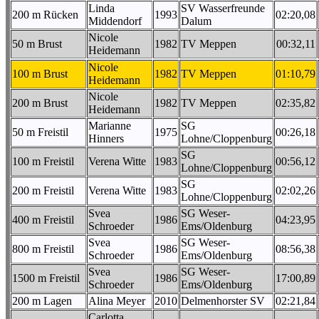
Linda
SV Wasserfreunde
200 m Rücken
1993
02:20,08
Middendorf
Dalum
Nicole
50 m Brust
1982
TV Meppen
00:32,11
Heidemann
Nicole
100 m Brust
1982
TV Meppen
01:10,79
Heidemann
Nicole
200 m Brust
1982
TV Meppen
02:35,82
Heidemann
Marianne
SG
50 m Freistil
1975
00:26,18
Hinners
Lohne/Cloppenburg
SG
100 m Freistil
Verena Witte
1983
00:56,12
Lohne/Cloppenburg
SG
200 m Freistil
Verena Witte
1983
02:02,26
Lohne/Cloppenburg
Svea
SG Weser-
400 m Freistil
1986
04:23,95
Schroeder
Ems/Oldenburg
Svea
SG Weser-
800 m Freistil
1986
08:56,38
Schroeder
Ems/Oldenburg
Svea
SG Weser-
1500 m Freistil
1986
17:00,89
Schroeder
Ems/Oldenburg
200 m Lagen
Alina Meyer
2010
Delmenhorster SV
02:21,84
Carlotta