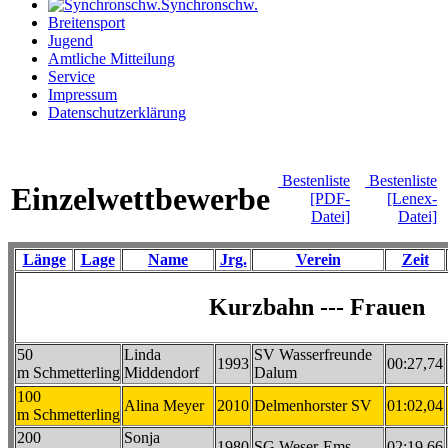
Synchronschw.
Breitensport
Jugend
Amtliche Mitteilung
Service
Impressum
Datenschutzerklärung
Bestenliste
Bestenliste
Einzelwettbewerbe
[PDF-
[Lenex-
Datei]
Datei]
Länge
Lage
Name
Jrg.
Verein
Zeit
Kurzbahn --- Frauen
50
Linda
SV Wasserfreunde
1993
00:27,74
m Schmetterling
Middendorf
Dalum
100
Alina Meyer
2010
Delmenhorster SV
01:02,04
m Schmetterling
200
Sonja
1980
SG Weser-Ems
02:19,66