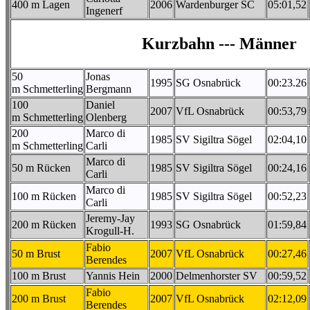
400 m Lagen
2006
Wardenburger SC
05:01,52
Ingenerf
Kurzbahn --- Männer
50
Jonas
1995
SG Osnabrück
00:23.26
m Schmetterling
Bergmann
100
Daniel
2007
VfL Osnabrück
00:53,79
m Schmetterling
Olenberg
200
Marco di
1985
SV Sigiltra Sögel
02:04,10
m Schmetterling
Carli
Marco di
50 m Rücken
1985
SV Sigiltra Sögel
00:24,16
Carli
Marco di
100 m Rücken
1985
SV Sigiltra Sögel
00:52,23
Carli
Jeremy-Jay
200 m Rücken
1993
SG Osnabrück
01:59,84
Krogull-H.
Fabio
50 m Brust
2007
VfL Osnabrück
00:27,46
Berendes
100 m Brust
Yannis Hein
2000
Delmenhorster SV
00:59,52
Fabio
200 m Brust
2007
VfL Osnabrück
02:12,09
Berendes